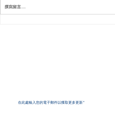
撰寫留言......
了解过敏测试方法
定期体检的
The West
Kuala Lumpur | Selangor | Penang | Johor Bahru | Melaka |
Seremban | Ipoh | Sg Petani | Taiping | Kuantan | Kuala
Terengganu | Kota Bharu | Kluang
The East
Kota Kinabalu | Tawau | Sandakan | Lahad Datu | Labuan | Miri |
Kuching | Bintulu | Sibu