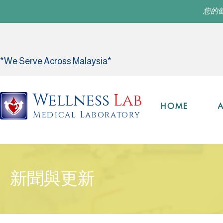
您的
*We Serve Across Malaysia*
Wellness
Lab
HOME
Medical Laboratory
新聞與更新