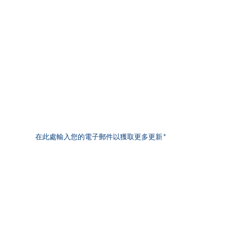
The West
Kuala Lumpur | Selangor | Penang | Johor Bahru | Melaka |
Seremban | Ipoh | Sg Petani | Taiping | Kuantan | Kuala
Terengganu | Kota Bharu | Kluang
The East
Kota Kinabalu | Tawau | Sandakan | Lahad Datu | Labuan | Miri |
Kuching | Bintulu | Sibu
今天的健康，
Terms & Conditions
明日的財
Privacy Policy