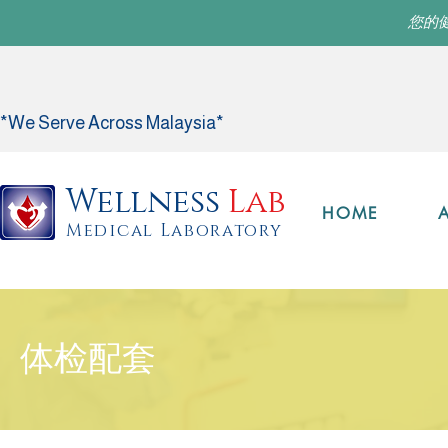
您的
*We Serve Across Malaysia*
Wellness
Lab
HOME
Medical Laboratory
体检配套